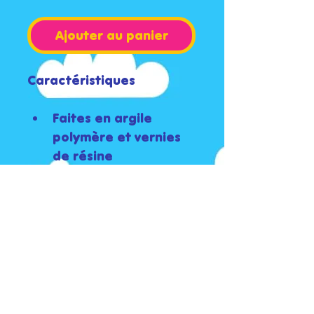
Ajouter au panier
Caractéristiques
Faites en argile 
polymère et vernies 
de résine
Tiges et anneaux en 
acier inoxydable
Poids pour une 
boucle: 2g
Longueur: 3,7cm
Largeur: 1,7cm