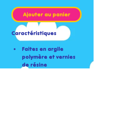
Ajouter au panier
Caractéristiques
Faites en argile 
polymère et vernies 
de résine
Tiges et anneaux en 
acier inoxydable
Poids pour une 
boucle: 5,4g
Longueur: 5,7cm
Largeur: 2,8cm
Nettoyage